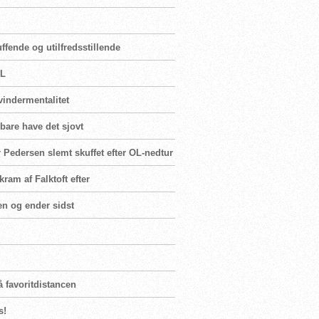
fende og utilfredsstillende
OL
vindermentalitet
 bare have det sjovt
 Pedersen slemt skuffet efter OL-nedtur
ram af Falktoft efter
en og ender sidst
å favoritdistancen
s!