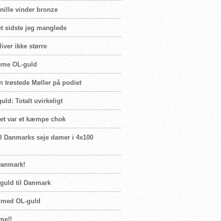
rnille vinder bronze
t sidste jeg manglede
iver ikke større
Blume OL-guld
n trøstede Møller på podiet
ld: Totalt uvirkeligt
Det var et kæmpe chok
il Danmarks seje damer i 4x100
Danmark!
guld til Danmark
n med OL-guld
me!!