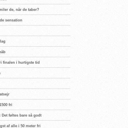
miler de, når de taber?
nde sensation
rlag
håb
 finalen i hurtigste tid
n
atsejr
500 fri
 Det føltes bare så godt
t af alle i 50 meter fri