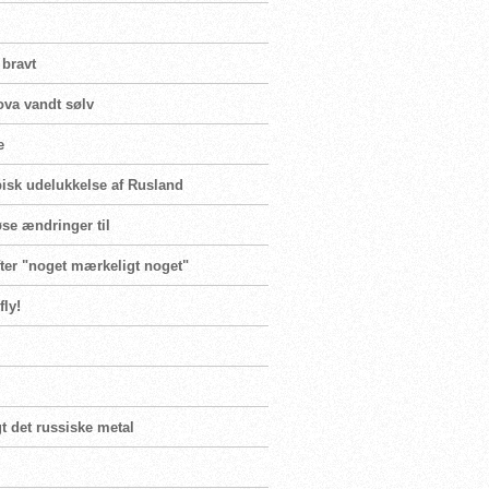
bravt
ova vandt sølv
e
isk udelukkelse af Rusland
øse ændringer til
efter "noget mærkeligt noget"
fly!
t det russiske metal