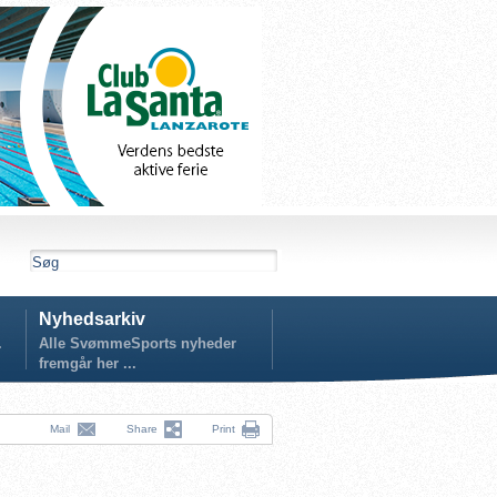
Nyhedsarkiv
.
Alle SvømmeSports nyheder
fremgår her ...
Mail
Share
Print