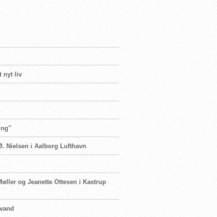
 nyt liv
n
ing"
Ø. Nielsen i Aalborg Lufthavn
Møller og Jeanette Ottesen i Kastrup
 vand