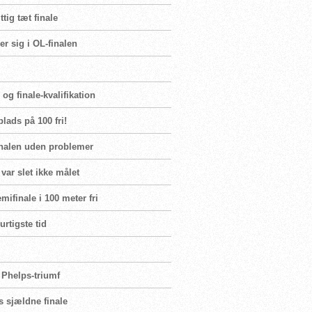
tig tæt finale
r sig i OL-finalen
og finale-kvalifikation
lads på 100 fri!
inalen uden problemer
var slet ikke målet
ifinale i 100 meter fri
urtigste tid
 Phelps-triumf
s sjældne finale