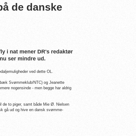
på de danske
ly i nat mener DR's redaktør
nu ser mindre ud.
aljemuligheder ved dette OL.
olbæk Svømmeklub/NTC) og Jeanette
mere nogensinde - men begge har aldrig
il de to piger, samt både Mie Ø. Nielsen
isk gå ud og hive en dansk svømme-