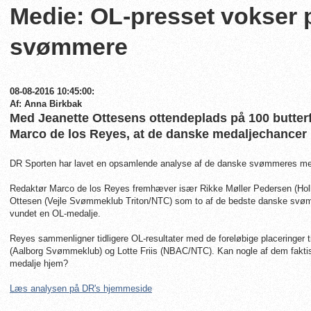
Medie: OL-presset vokser 
svømmere
08-08-2016 10:45:00:
Af: Anna Birkbak
Med Jeanette Ottesens ottendeplads på 100 butterf
Marco de los Reyes, at de danske medaljechancer 
DR Sporten har lavet en opsamlende analyse af de danske svømmeres med
Redaktør Marco de los Reyes fremhæver især Rikke Møller Pedersen (H
Ottesen (Vejle Svømmeklub Triton/NTC) som to af de bedste danske svøm
vundet en OL-medalje.
Reyes sammenligner tidligere OL-resultater med de foreløbige placeringer t
(Aalborg Svømmeklub) og Lotte Friis (NBAC/NTC). Kan nogle af dem fakt
medalje hjem?
Læs analysen på DR's hjemmeside