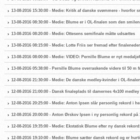
13-08-2016 15:30:00 - Medie: Kritik af danske svømmere - hvorfor s
13-08-2016 08:30:00 - Medie: Blume er i OL-finalen som den smile
13-08-2016 08:20:00 - Medie: Ottesens semifinale måtte udsættes
13-08-2016 08:15:00 - Medie: Lotte Friis ser fremad efter finalenede
13-08-2016 08:00:00 - Medie: VIDEO: Pernille Blume er nyt medalje
13-08-2016 05:38:00 - Pernille Blume overraskende videre til 50 m fri
12-08-2016 21:30:00 - Medie: De danske medley-kvinder i OL-finale
12-08-2016 21:00:00 - Dansk finaleplads til damernes 4x100 medley
12-08-2016 20:25:00 - Medie: Anton Ipsen slår personlig rekord i he
12-08-2016 20:00:00 - Anton Ørskov Ipsen i ny personlig rekord på 1
12-08-2016 19:35:00 - Medie: Ekstatisk Blume efter ny dansk rekord:
12-08-2016 19:10:00 - Medie: Blume sætter dansk rekord og er hurtigs