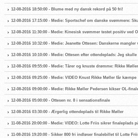
12-08-2016 18:50:00 - Blume med ny dansk rekord på 50 fri!
12-08-2016 17:15:00 - Medie: Sportschef om danske svømmere: Skuf
12-08-2016 11:30:00 - Medie: Kinesisk svømmer testet positiv ved 
12-08-2016 10:32:00 - Medie: Jeanette Ottesen: Danskerne mangler 
12-08-2016 10:10:00 - Medie: Ottesen efter ottendeplads: Jeg skulle
12-08-2016 09:55:00 - Medie: Tårer og knuste drømme: Rikke Møller
12-08-2016 09:25:00 - Medie: VIDEO Knust Rikke Møller får kæmpe k
12-08-2016 09:00:00 - Medie: Rikke Møller Pedersen kikser OL-final
12-08-2016 05:00:00 - Ottesen nr. 8 i sensationsfinale
12-08-2016 03:30:00 - Ærgerlig ottendeplads til Rikke Møller
11-08-2016 20:00:00 - Medie: VIDEO: Lotte Friis sikrer finaleplads p
11-08-2016 19:20:00 - Sikker 800 fri indløser finalebillet til Lotte Frii