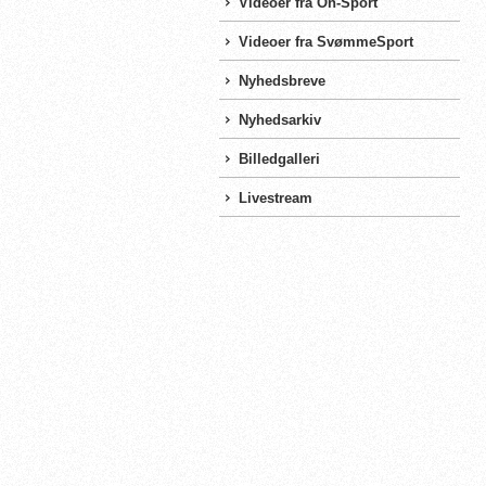
Videoer fra On-Sport
Videoer fra SvømmeSport
Nyhedsbreve
Nyhedsarkiv
Billedgalleri
Livestream