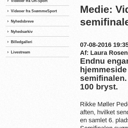
Videoer fra On-Sport
Medie: Vi
Videoer fra SvømmeSport
semifinal
Nyhedsbreve
Nyhedsarkiv
Billedgalleri
07-08-2016 19:35
Af: Laura Rosen
Livestream
Endnu engan
hjemmeside 
semifinalen
100 bryst.
Rikke Møller Pede
aften, hvilket se
en samlet 6. plad