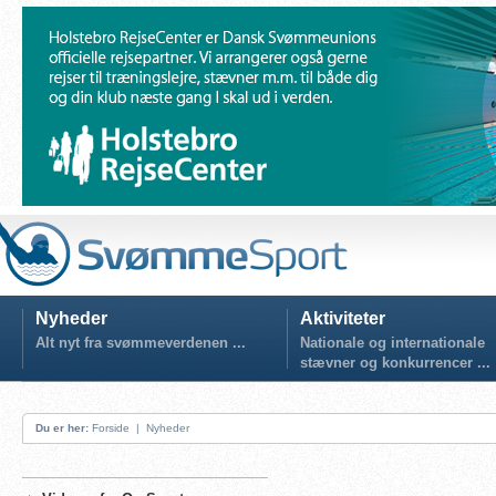
Nyheder
Aktiviteter
Alt nyt fra svømmeverdenen ...
Nationale og internationale
stævner og konkurrencer ...
Du er her:
Forside
|
Nyheder