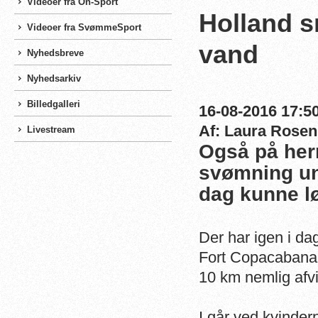
Videoer fra On-Sport
Holland s
Videoer fra SvømmeSport
vand
Nyhedsbreve
Nyhedsarkiv
Billedgalleri
16-08-2016 17:50
Af: Laura Rosen
Livestream
Også på her
svømning und
dag kunne l
Der har igen i d
Fort Copacabana.
10 km nemlig afvi
I går ved kvinder