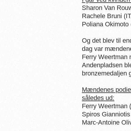
Sharon Van Rouw
Rachele Bruni (IT
Poliana Okimoto 
Og det blev til e
dag var mændenes
Ferry Weertman n
Andenpladsen ble
bronzemedaljen g
Mændenes podie e
således ud:
Ferry Weertman (
Spiros Gianniotis
Marc-Antoine Oliv