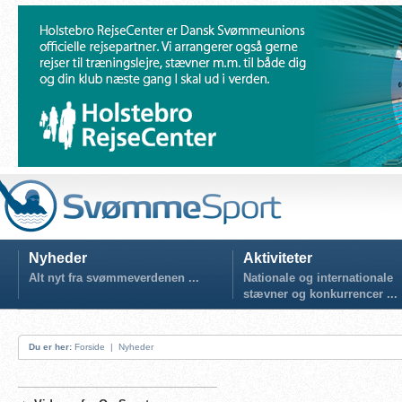
Nyheder
Aktiviteter
Alt nyt fra svømmeverdenen ...
Nationale og internationale
stævner og konkurrencer ...
Du er her:
Forside
|
Nyheder