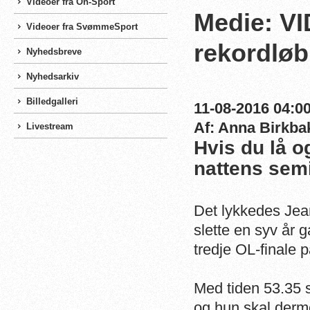
Videoer fra On-Sport
Medie: VI
Videoer fra SvømmeSport
rekordløb 
Nyhedsbreve
Nyhedsarkiv
Billedgalleri
11-08-2016 04:00
Af: Anna Birkba
Livestream
Hvis du lå o
nattens semi
Det lykkedes Jea
slette en syv år 
tredje OL-finale 
Med tiden 53.35 
og hun skal derm