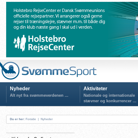
Nyheder
Aktiviteter
Alt nyt fra svømmeverdenen ...
Nationale og internationale
stævner og konkurrencer ...
Du er her:
Forside
|
Nyheder