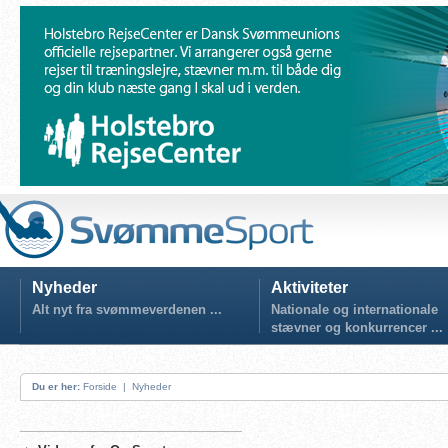
Nyheder
Aktiviteter
Alt nyt fra svømmeverdenen ...
Nationale og internationale
stævner og konkurrencer ...
Du er her:
Forside
|
Nyheder