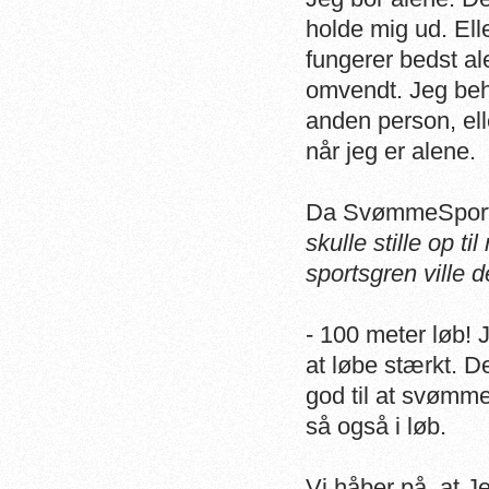
holde mig ud. Ell
fungerer bedst al
omvendt. Jeg beh
anden person, elle
når jeg er alene.
Da SvømmeSport s
skulle stille op 
sportsgren ville 
- 100 meter løb! J
at løbe stærkt. D
god til at svømme
så også i løb.
Vi håber på, at J