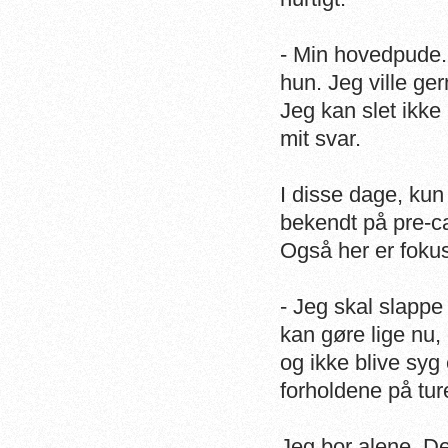
-
Min hovedpude. M
hun. Jeg ville ge
Jeg kan slet ikk
mit svar.
I disse dage, ku
bekendt på pre-ca
Også her er fokus 
- Jeg skal slappe
kan gøre lige nu,
og ikke blive syg
forholdene på tur
Jeg bor alene. Det