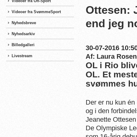
Videoer fra On-Sport
Ottesen: 
Videoer fra SvømmeSport
end jeg n
Nyhedsbreve
Nyhedsarkiv
Billedgalleri
30-07-2016 10:50
Af: Laura Rosen
Livestream
OL i Rio bli
OL. Et meste
svømmes hur
Der er nu kun én 
og i den forbind
Jeanette Ottesen
De Olympiske Lege
som 16-årig debu