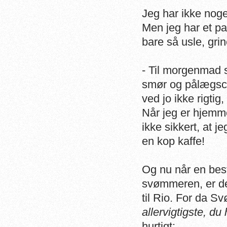
Jeg har ikke noge
Men jeg har et pa
bare så usle, gri
- Til morgenmad s
smør og pålægsch
ved jo ikke rigti
Når jeg er hjemm
ikke sikkert, at j
en kop kaffe!
Og nu når en best
svømmeren, er der
til Rio. For da S
allervigtigste, du 
hurtigt: