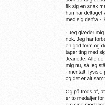
fik sig en snak m
hun har deltaget
med sig derfra - 
- Jeg glæder mig t
nok.
Jeg har forb
en god form og de
tager ting med sig
Jeanette. Alle de
mig nu, så jeg stå
- mentalt, fysisk, 
og det er alt sam
Og på trods af, 
er to medaljer fo
om sine medaljech