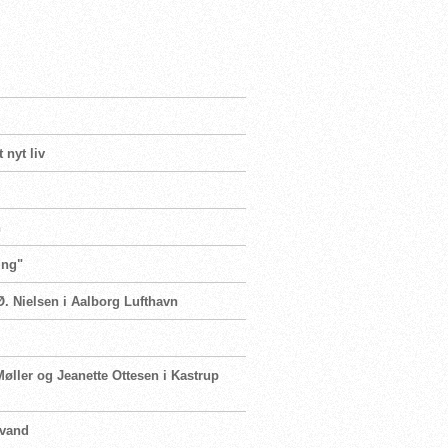
 nyt liv
n
ing"
Ø. Nielsen i Aalborg Lufthavn
Møller og Jeanette Ottesen i Kastrup
 vand