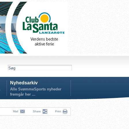
Nyhedsarkiv
.
Alle SvømmeSports nyheder
fremgår her ...
Mail
Share
Print