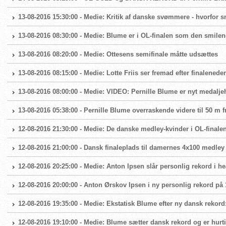
13-08-2016 15:30:00 - Medie: Kritik af danske svømmere - hvorfor s
13-08-2016 08:30:00 - Medie: Blume er i OL-finalen som den smile
13-08-2016 08:20:00 - Medie: Ottesens semifinale måtte udsættes
13-08-2016 08:15:00 - Medie: Lotte Friis ser fremad efter finalenede
13-08-2016 08:00:00 - Medie: VIDEO: Pernille Blume er nyt medalje
13-08-2016 05:38:00 - Pernille Blume overraskende videre til 50 m fri
12-08-2016 21:30:00 - Medie: De danske medley-kvinder i OL-finale
12-08-2016 21:00:00 - Dansk finaleplads til damernes 4x100 medley
12-08-2016 20:25:00 - Medie: Anton Ipsen slår personlig rekord i he
12-08-2016 20:00:00 - Anton Ørskov Ipsen i ny personlig rekord på 1
12-08-2016 19:35:00 - Medie: Ekstatisk Blume efter ny dansk rekord:
12-08-2016 19:10:00 - Medie: Blume sætter dansk rekord og er hurtigs