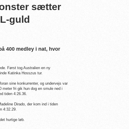
nster sætter
L-guld
å 400 medley i nat, hvor
de. Først tog Australien en ny
vinde Katinka Hosszus tur.
foran sine konkurrenter, og undervejs var
0 meter fri gik hun dog en smule ned i
d tiden 4:26.36.
deline Dirado, der kom ind i tiden
n 4:32.29.
det hurtige løb.