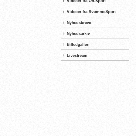
Videoer fra On-Sport
Videoer fra SvømmeSport
Nyhedsbreve
Nyhedsarkiv
Billedgalleri
Livestream