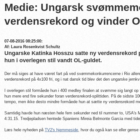
Medie: Ungarsk svømmemo
verdensrekord og vinder O
07-08-2016 08:25:00:
Af: Laura Rosenkvist Schultz
Ungarske Katinka Hosszu satte ny verdensrekord p
hun i overlegen stil vandt OL-guldet.
Der må siges at have været fart på ved svømmekonkurrencerne i Rio allere
verdensrekord på 4x100 fri, og i nat dansk tid blev det den ungarske jernk
I overlegen stil formåede hun i 400 medley finalen at svømme sig langt op 
hun mere end fire sekunder foran verdensrekord-splittiden. På de sidste 10
tempo, men ikke desto mindre formåede hun at sætte ny verdensrekord me
Samtidig havde hun næsten hele fem sekunder ned til nummer to, USA's Ma
4:31.15. Tredjepladsen hentede Spaniens Mireia Belmonte Garcia med tide
Læs hele nyheden på
TV2's hjemmeside
, hvor du også kan se eller gense 