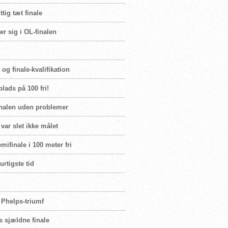
tig tæt finale
r sig i OL-finalen
og finale-kvalifikation
lads på 100 fri!
inalen uden problemer
var slet ikke målet
ifinale i 100 meter fri
urtigste tid
 Phelps-triumf
s sjældne finale