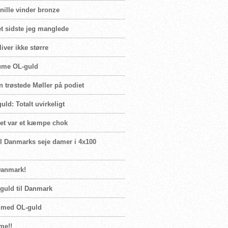
rnille vinder bronze
t sidste jeg manglede
iver ikke større
Blume OL-guld
n trøstede Møller på podiet
ld: Totalt uvirkeligt
Det var et kæmpe chok
il Danmarks seje damer i 4x100
Danmark!
guld til Danmark
n med OL-guld
me!!