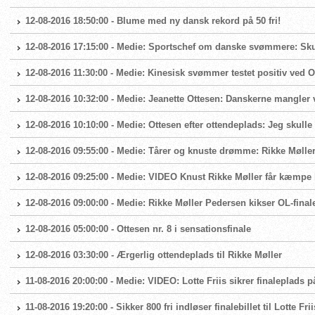
12-08-2016 18:50:00 - Blume med ny dansk rekord på 50 fri!
12-08-2016 17:15:00 - Medie: Sportschef om danske svømmere: Skuf
12-08-2016 11:30:00 - Medie: Kinesisk svømmer testet positiv ved 
12-08-2016 10:32:00 - Medie: Jeanette Ottesen: Danskerne mangler 
12-08-2016 10:10:00 - Medie: Ottesen efter ottendeplads: Jeg skulle
12-08-2016 09:55:00 - Medie: Tårer og knuste drømme: Rikke Møller
12-08-2016 09:25:00 - Medie: VIDEO Knust Rikke Møller får kæmpe k
12-08-2016 09:00:00 - Medie: Rikke Møller Pedersen kikser OL-final
12-08-2016 05:00:00 - Ottesen nr. 8 i sensationsfinale
12-08-2016 03:30:00 - Ærgerlig ottendeplads til Rikke Møller
11-08-2016 20:00:00 - Medie: VIDEO: Lotte Friis sikrer finaleplads p
11-08-2016 19:20:00 - Sikker 800 fri indløser finalebillet til Lotte Frii