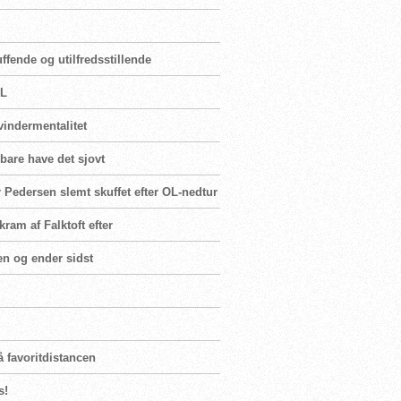
fende og utilfredsstillende
OL
vindermentalitet
 bare have det sjovt
 Pedersen slemt skuffet efter OL-nedtur
ram af Falktoft efter
en og ender sidst
å favoritdistancen
s!