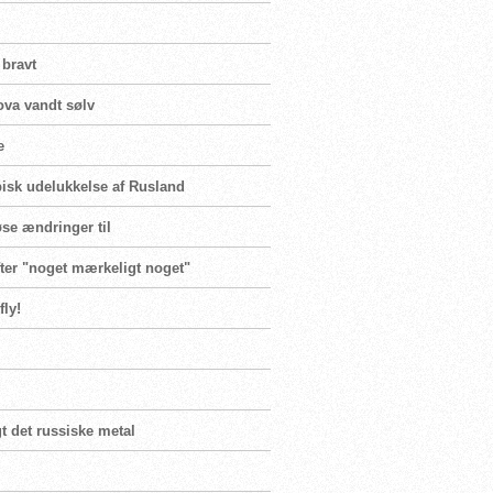
bravt
ova vandt sølv
e
isk udelukkelse af Rusland
øse ændringer til
efter "noget mærkeligt noget"
fly!
t det russiske metal