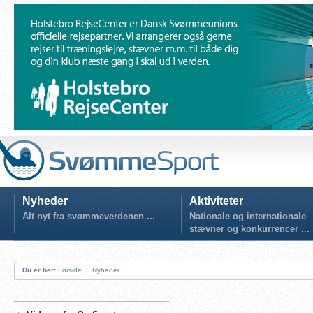
Nyheder
Aktiviteter
Alt nyt fra svømmeverdenen ...
Nationale og internationale
stævner og konkurrencer ...
Du er her:
Forside
|
Nyheder