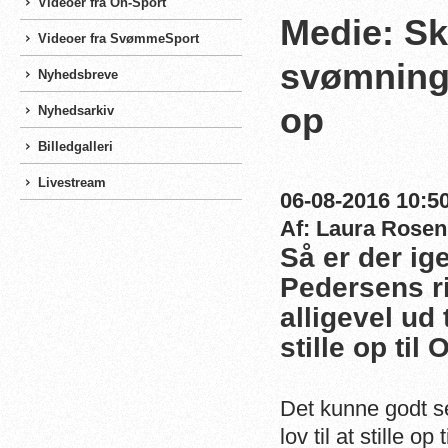
Videoer fra On-Sport
Medie: Sk
Videoer fra SvømmeSport
svømning:
Nyhedsbreve
op
Nyhedsarkiv
Billedgalleri
Livestream
06-08-2016 10:50
Af: Laura Rosen
Så er der ig
Pedersens ri
alligevel ud 
stille op til 
Det kunne godt se
lov til at stille 