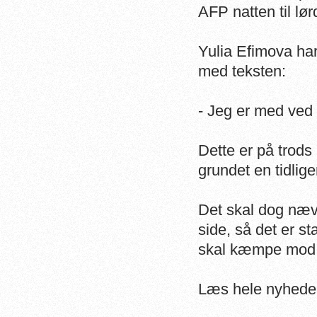
AFP natten til l
Yulia Efimova har 
med teksten:
- Jeg er med ved 
Dette er på trods 
grundet en tidlig
Det skal dog nævn
side, så det er s
skal kæmpe mod 
Læs hele nyhed