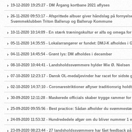
19-12-2020 19:25:27 - DM Årgang kortbane 2021 aflyses
26-11-2020 09:53:17 - Afsprittede albuer giver håndslag på fornyels
Svømmeklubben Triton Ballerup og Ballerup Kommune
10-11-2020 10:14:09 - En stærk træningskultur er alfa og omega 
05-11-2020 14:35:55 - Lokalarrangører er fundet: DMJ-K afholdes i
04-11-2020 14:45:54 - Grønt lys: DM afholdes i december
08-10-2020 10:44:41 - Landsholdssvømmere hylder Mie Ø. Nielsen
07-10-2020 12:23:17 - Dansk OL-medaljevinder har racet for sidste
02-10-2020 14:37:10 - Coronarestriktioner aflyser traditionsrig hold
30-09-2020 12:11:28 - Maskerede officials skaber trygge rammer fo
25-09-2020 09:55:56 - Best practice: Sådan afholder du svømmest
24-09-2020 11:53:32 - Hundrededele afgør om du bliver nummer 1 el
23-09-2020 08:23:44 - 27 landsholdssvømmere har fået feedback på