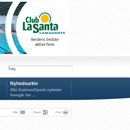
Nyhedsarkiv
.
Alle SvømmeSports nyheder
fremgår her ...
Mail
Share
Print