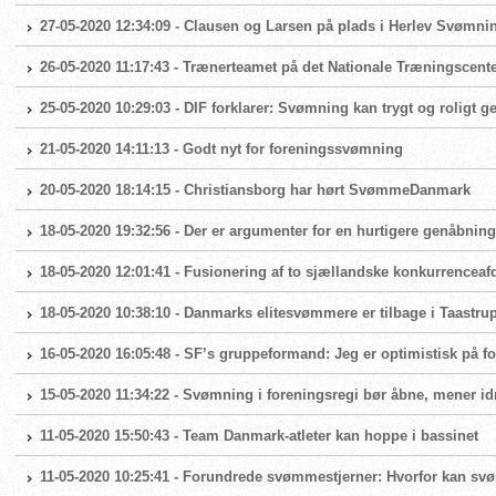
27-05-2020 12:34:09 - Clausen og Larsen på plads i Herlev Svømni
26-05-2020 11:17:43 - Trænerteamet på det Nationale Træningscente
25-05-2020 10:29:03 - DIF forklarer: Svømning kan trygt og roligt 
21-05-2020 14:11:13 - Godt nyt for foreningssvømning
20-05-2020 18:14:15 - Christiansborg har hørt SvømmeDanmark
18-05-2020 19:32:56 - Der er argumenter for en hurtigere genåbni
18-05-2020 12:01:41 - Fusionering af to sjællandske konkurrenceaf
18-05-2020 10:38:10 - Danmarks elitesvømmere er tilbage i Taast
16-05-2020 16:05:48 - SF’s gruppeformand: Jeg er optimistisk på
15-05-2020 11:34:22 - Svømning i foreningsregi bør åbne, mener id
11-05-2020 15:50:43 - Team Danmark-atleter kan hoppe i bassinet
11-05-2020 10:25:41 - Forundrede svømmestjerner: Hvorfor kan sv