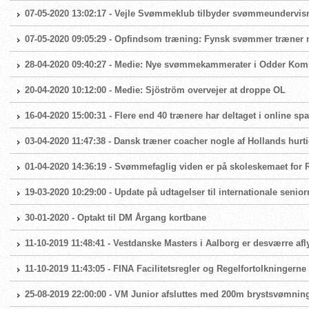
07-05-2020 13:02:17 - Vejle Svømmeklub tilbyder svømmeundervis
07-05-2020 09:05:29 - Opfindsom træning: Fynsk svømmer træner
28-04-2020 09:40:27 - Medie: Nye svømmekammerater i Odder Ko
20-04-2020 10:12:00 - Medie: Sjöström overvejer at droppe OL
16-04-2020 15:00:31 - Flere end 40 trænere har deltaget i online s
03-04-2020 11:47:38 - Dansk træner coacher nogle af Hollands hurt
01-04-2020 14:36:19 - Svømmefaglig viden er på skoleskemaet fo
19-03-2020 10:29:00 - Update på udtagelser til internationale seni
30-01-2020 - Optakt til DM Årgang kortbane
11-10-2019 11:48:41 - Vestdanske Masters i Aalborg er desværre afl
11-10-2019 11:43:05 - FINA Facilitetsregler og Regelfortolkningern
25-08-2019 22:00:00 - VM Junior afsluttes med 200m brystsvømnin