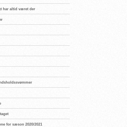
t har altid været der
ew
landsholdssvømmer
e
taget
ene for sæson 2020/2021