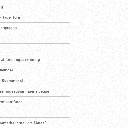
ng
r tager form
genoptages
ng af foreningssvømning
delinger
rup Svømmehal
 foreningssvømningens vegne
rætsordfører
ømmerhallerne ikke åbnes?