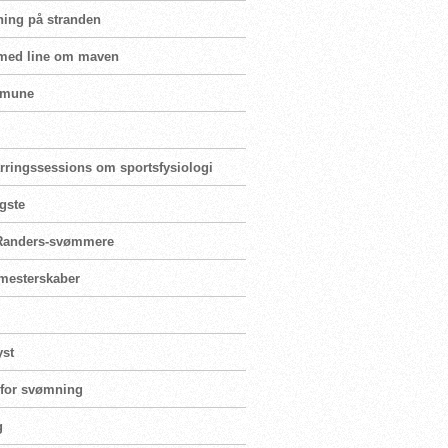
ning på stranden
 med line om maven
mmune
parringssessions om sportsfysiologi
igste
r Randers-svømmere
ormesterskaber
yst
e for svømning
g