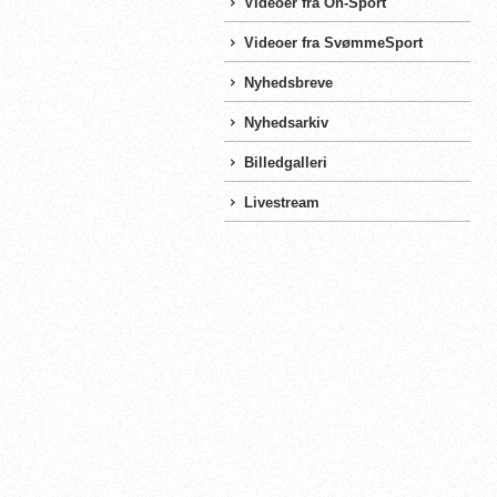
Videoer fra On-Sport
Videoer fra SvømmeSport
Nyhedsbreve
Nyhedsarkiv
Billedgalleri
Livestream