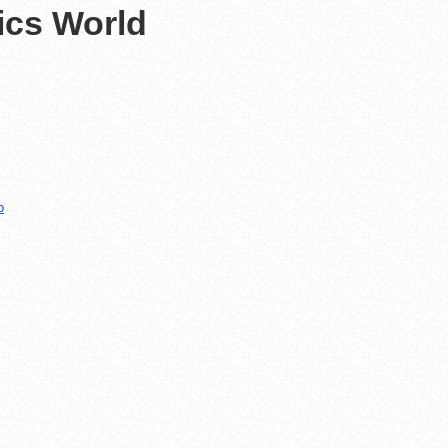
ics World
p