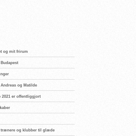
t og mit frirum
i Budapest
inger
n Andreas og Matilde
2021 er offentliggjort
skaber
 trænere og klubber til glæde