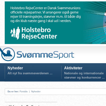
Nyheder
Aktiviteter
Alt nyt fra svømmeverdenen ...
Nationale og internationale
stævner og konkurrencer ...
Du er her:
Forside
|
Nyheder