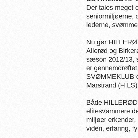
Der tales meget o
seniormiljøerne, 
lederne, svømmer
Nu gør HILLER
Allerød og Birker
sæson 2012/13, s
er gennemdrøfte
SVØMMEKLUB og 
Marstrand (HILS
Både HILLERØD 
elitesvømmere de
miljøer erkender,
viden, erfaring, 