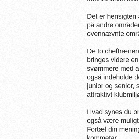
Det er hensigten 
på andre områder
ovennævnte områ
De to cheftrænere
bringes videre end
svømmere med amb
også indeholde d
junior og senior,
attraktivt klubmilj
Hvad synes du om 
også være muligt 
Fortæl din mening
kommetar.