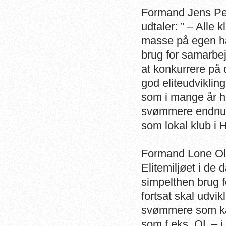
Formand Jens P
udtaler: ” – Alle 
masse på egen hå
brug for samarbe
at konkurrere på d
god eliteudvikli
som i mange år har
svømmere endnu b
som lokal klub i H
Formand Lone Olc
Elitemiljøet i de 
simpelthen brug f
fortsat skal udvi
svømmere som kan
som f.eks. OL – i