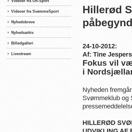
Videoer fra On-Sport
Hillerød
Videoer fra SvømmeSport
påbegynd
Nyhedsbreve
Nyhedsarkiv
Billedgalleri
24-10-2012:
Af: Tine Jesper
Livestream
Fokus vil væ
i Nordsjæll
Nyheden fremgår 
Svømmeklub og S
pressemeddelels
HILLERØD SVØ
UDVIKLING AF