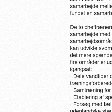
samarbejde mel
fundet en samarbe
De to cheftræner
samarbejde med k
samarbejdsområd
kan udvikle svø
det mere spænden
fire områder er u
igangsat:
· Dele vandtider 
træningsforbered
· Samtræning for
· Etablering af s
· Forsøg med fæll
udenlandske stæ