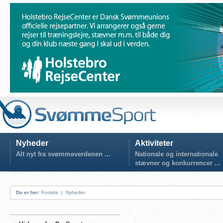
Nyheder
Aktiviteter
Alt nyt fra svømmeverdenen ...
Nationale og internationale
stævner og konkurrencer ...
Du er her:
Forside
|
Nyheder