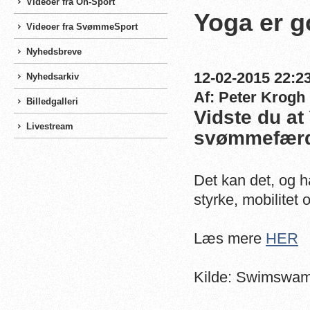
Videoer fra On-Sport
Yoga er g
Videoer fra SvømmeSport
Nyhedsbreve
12-02-2015 22:23
Nyhedsarkiv
Af: Peter Krogh
Billedgalleri
Vidste du at
Livestream
svømmefærd
Det kan det, og h
styrke, mobilitet
Læs mere
HER
Kilde: Swimswa