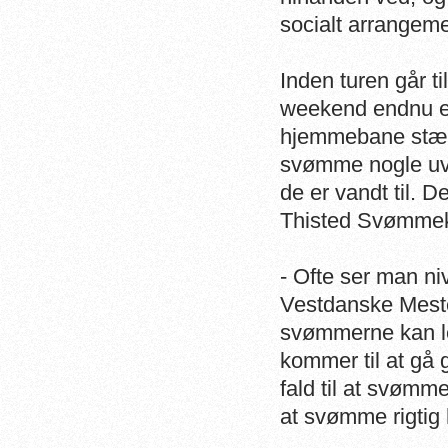
socialt arrangem
Inden turen går 
weekend endnu en
hjemmebane stævn
svømme nogle uva
de er vandt til. 
Thisted Svømmekl
- Ofte ser man niv
Vestdanske Meste
svømmerne kan le
kommer til at gå
fald til at svømm
at svømme rigtig