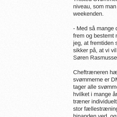
niveau, som man k
weekenden.
- Med så mange 
frem og bestemt 
jeg, at
fremtiden se
sikker på, at vi 
Søren Rasmusse
Cheftræneren hæft
svømmerne er DM o
tager alle svømm
hvilket i mange år
træner individuelt
stor fællestrænin
hinanden ved, og 