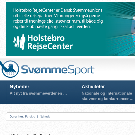
Nyheder
Aktiviteter
Alt nyt fra svømmeverdenen ...
Nationale og internationale
stævner og konkurrencer ...
Du er her:
Forside
|
Nyheder