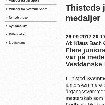
Videoer fra On-Sport
Thisteds 
Videoer fra SvømmeSport
medaljer
Nyhedsbreve
Nyhedsarkiv
Billedgalleri
26-09-2017 20:17
Af: Klaus Bach 
Livestream
Flere junio
var på meda
Vestdanske 
I Thisted Svømm
juniorsvømmere p
årgangssvømmere 
mesterskab som j
Kortbane Mestersk