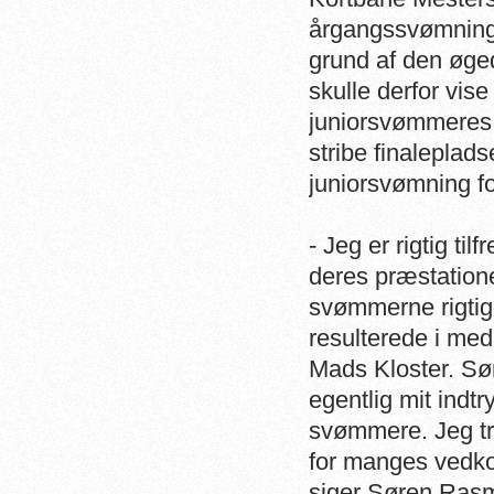
årgangssvømning 
grund af den øg
skulle derfor vise
juniorsvømmeres a
stribe finaleplad
juniorsvømning f
- Jeg er rigtig t
deres præstatione
svømmerne rigtig
resulterede i me
Mads Kloster. Sø
egentlig mit indtr
svømmere. Jeg tr
for manges vedk
siger Søren Rasm