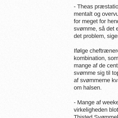
- Theas præstation
mentalt og overvu
for meget for hen
svømme, så det er 
det problem, si
Ifølge cheftræne
kombination, som
mange af de cent
svømme sig til top
af svømmerne kval
om halsen.
- Mange af weeke
virkeligheden blot
Thisted Svømmekl