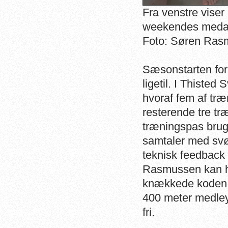
Fra venstre vise
weekendes medal
Foto: Søren Ras
Sæsonstarten for
ligetil. I Thiste
hvoraf fem af tr
resterende tre tr
træningspas bruges
samtaler med svø
teknisk feedback
Rasmussen kan ha
knækkede koden t
400 meter medley
fri.