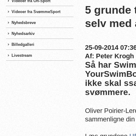
Videoer fra On-Sport
5 grunde 
Videoer fra SvømmeSport
selv med
Nyhedsbreve
Nyhedsarkiv
Billedgalleri
25-09-2014 07:36
Af: Peter Krogh
Livestream
Så har Swim
YourSwimBoo
ikke skal s
svømmere.
Oliver Poirier-Ler
sammenligne din 