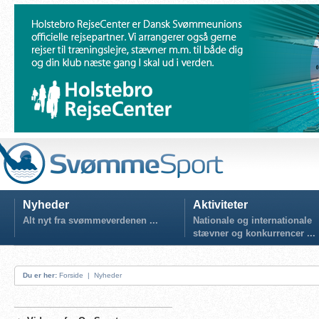
Nyheder
Aktiviteter
Alt nyt fra svømmeverdenen ...
Nationale og internationale
stævner og konkurrencer ...
Du er her:
Forside
|
Nyheder