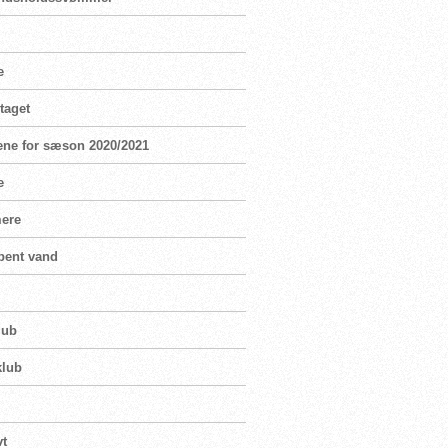
e
taget
ene for sæson 2020/2021
e
mere
bent vand
lub
klub
vt