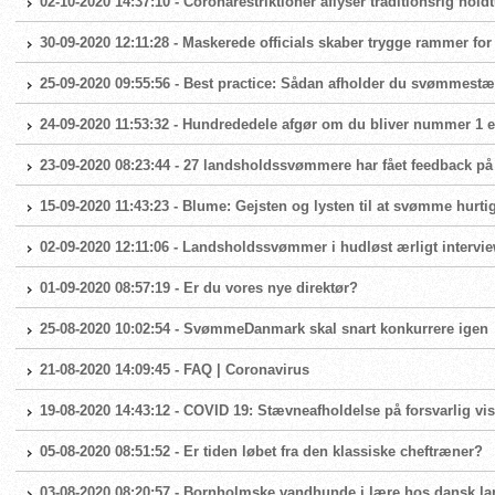
02-10-2020 14:37:10 - Coronarestriktioner aflyser traditionsrig hold
30-09-2020 12:11:28 - Maskerede officials skaber trygge rammer fo
25-09-2020 09:55:56 - Best practice: Sådan afholder du svømmest
24-09-2020 11:53:32 - Hundrededele afgør om du bliver nummer 1 el
23-09-2020 08:23:44 - 27 landsholdssvømmere har fået feedback på
15-09-2020 11:43:23 - Blume: Gejsten og lysten til at svømme hurtig
02-09-2020 12:11:06 - Landsholdssvømmer i hudløst ærligt intervi
01-09-2020 08:57:19 - Er du vores nye direktør?
25-08-2020 10:02:54 - SvømmeDanmark skal snart konkurrere igen
21-08-2020 14:09:45 - FAQ | Coronavirus
19-08-2020 14:43:12 - COVID 19: Stævneafholdelse på forsvarlig vis
05-08-2020 08:51:52 - Er tiden løbet fra den klassiske cheftræner?
03-08-2020 08:20:57 - Bornholmske vandhunde i lære hos dansk 