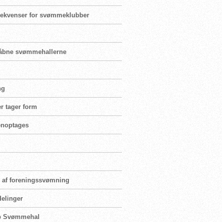
nsekvenser for svømmeklubber
enåbne svømmehallerne
ng
r tager form
genoptages
ng af foreningssvømning
delinger
rup Svømmehal