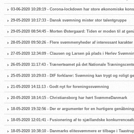
03-06-2020 10:28:19 - Corona-lockdown har store økonomiske ko
29-05-2020 10:17:33 - Dansk svømning mister stor talentgruppe
29-05-2020 08:54:45 - Morten Østergaard: Tiden er moden til at g
28-05-2020 09:50:26 - Flere svømmenyheder af interessant karakter
27-05-2020 12:34:09 - Clausen og Larsen på plads i Herlev Svømni
26-05-2020 11:17:43 - Trænerteamet på det Nationale Træningscente
25-05-2020 10:29:03 - DIF forklarer: Svømning kan trygt og roligt 
21-05-2020 14:11:13 - Godt nyt for foreningssvømning
20-05-2020 18:14:15 - Christiansborg har hørt SvømmeDanmark
18-05-2020 19:32:56 - Der er argumenter for en hurtigere genåbni
18-05-2020 12:01:41 - Fusionering af to sjællandske konkurrenceaf
18-05-2020 10:38:10 - Danmarks elitesvømmere er tilbage i Taast