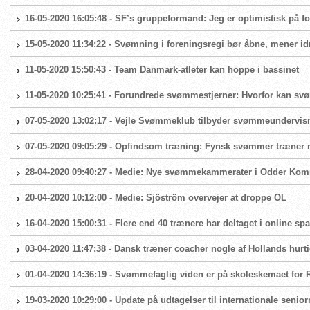
16-05-2020 16:05:48 - SF’s gruppeformand: Jeg er optimistisk på
15-05-2020 11:34:22 - Svømning i foreningsregi bør åbne, mener id
11-05-2020 15:50:43 - Team Danmark-atleter kan hoppe i bassinet
11-05-2020 10:25:41 - Forundrede svømmestjerner: Hvorfor kan sv
07-05-2020 13:02:17 - Vejle Svømmeklub tilbyder svømmeundervis
07-05-2020 09:05:29 - Opfindsom træning: Fynsk svømmer træner
28-04-2020 09:40:27 - Medie: Nye svømmekammerater i Odder Ko
20-04-2020 10:12:00 - Medie: Sjöström overvejer at droppe OL
16-04-2020 15:00:31 - Flere end 40 trænere har deltaget i online s
03-04-2020 11:47:38 - Dansk træner coacher nogle af Hollands hurt
01-04-2020 14:36:19 - Svømmefaglig viden er på skoleskemaet fo
19-03-2020 10:29:00 - Update på udtagelser til internationale seni