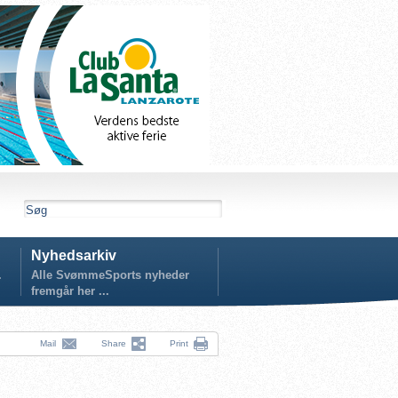
Nyhedsarkiv
.
Alle SvømmeSports nyheder
fremgår her ...
Mail
Share
Print