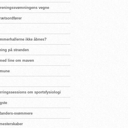
 foreningssvømningens vegne
rætsordfører
ømmerhallerne ikke åbnes?
ning på stranden
 med line om maven
mmune
parringssessions om sportsfysiologi
igste
r Randers-svømmere
ormesterskaber