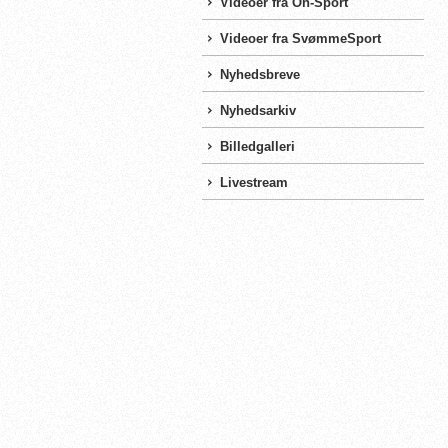
Videoer fra On-Sport
Videoer fra SvømmeSport
Nyhedsbreve
Nyhedsarkiv
Billedgalleri
Livestream