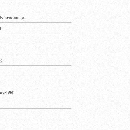
e for svømning
g
ng
dansk VM