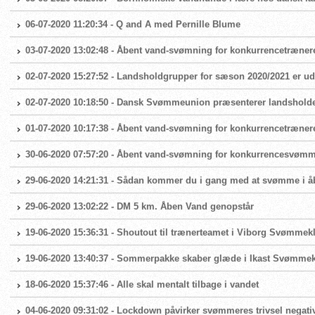
06-07-2020 11:20:34 - Q and A med Pernille Blume
03-07-2020 13:02:48 - Åbent vand-svømning for konkurrencetræner
02-07-2020 15:27:52 - Landsholdgrupper for sæson 2020/2021 er ud
02-07-2020 10:18:50 - Dansk Svømmeunion præsenterer landshold
01-07-2020 10:17:38 - Åbent vand-svømning for konkurrencetræner
30-06-2020 07:57:20 - Åbent vand-svømning for konkurrencesvøm
29-06-2020 14:21:31 - Sådan kommer du i gang med at svømme i å
29-06-2020 13:02:22 - DM 5 km. Åben Vand genopstår
19-06-2020 15:36:31 - Shoutout til trænerteamet i Viborg Svømmek
19-06-2020 13:40:37 - Sommerpakke skaber glæde i Ikast Svømme
18-06-2020 15:37:46 - Alle skal mentalt tilbage i vandet
04-06-2020 09:31:02 - Lockdown påvirker svømmeres trivsel negati