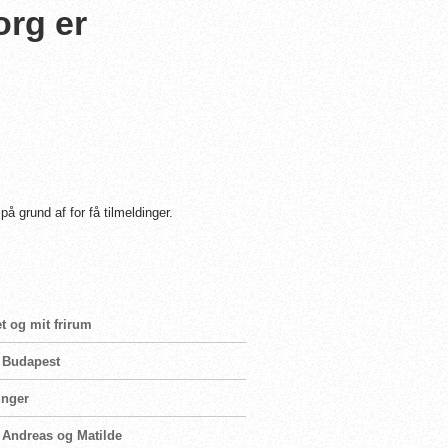
org er
 grund af for få tilmeldinger.
t og mit frirum
i Budapest
inger
n Andreas og Matilde