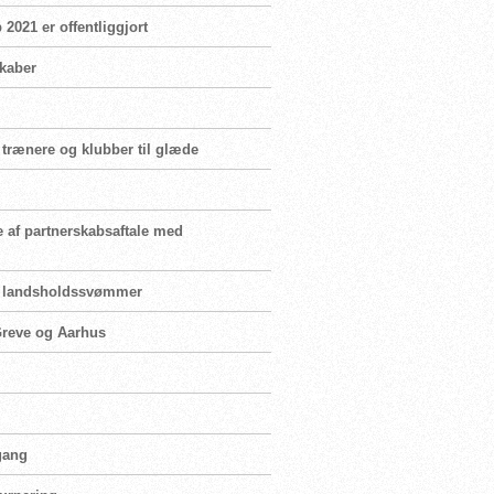
2021 er offentliggjort
skaber
 trænere og klubber til glæde
e af partnerskabsaftale med
for landsholdssvømmer
 Greve og Aarhus
 gang