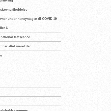
turnering
r stævneafholdelse
ævner under hensyntagen til COVID-19
ler 6
 national testseance
t har altid været der
ew
landsholdssvømmer