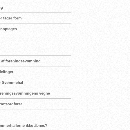
ng
r tager form
genoptages
ng af foreningssvømning
delinger
rup Svømmehal
 foreningssvømningens vegne
rætsordfører
ømmerhallerne ikke åbnes?