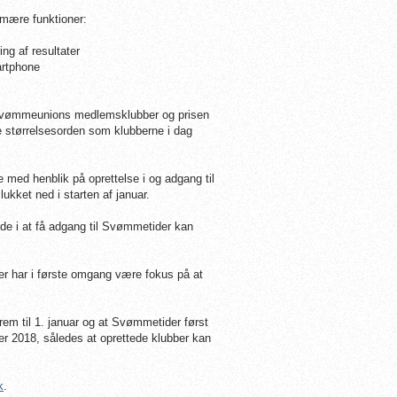
imære funktioner:
ng af resultater
artphone
sk Svømmeunions medlemsklubber og prisen
me størrelsesorden som klubberne i dag
te med henblik på oprettelse i og adgang til
ukket ned i starten af januar.
ede i at få adgang til Svømmetider kan
r har i første omgang være fokus på at
frem til 1. januar og at Svømmetider først
er 2018, således at oprettede klubber kan
k
.