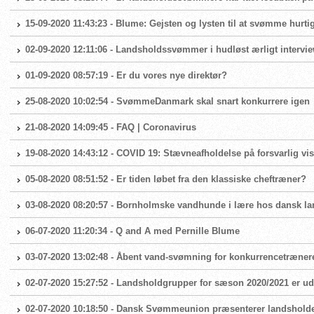
15-09-2020 11:43:23 - Blume: Gejsten og lysten til at svømme hurtig
02-09-2020 12:11:06 - Landsholdssvømmer i hudløst ærligt intervi
01-09-2020 08:57:19 - Er du vores nye direktør?
25-08-2020 10:02:54 - SvømmeDanmark skal snart konkurrere igen
21-08-2020 14:09:45 - FAQ | Coronavirus
19-08-2020 14:43:12 - COVID 19: Stævneafholdelse på forsvarlig vis
05-08-2020 08:51:52 - Er tiden løbet fra den klassiske cheftræner?
03-08-2020 08:20:57 - Bornholmske vandhunde i lære hos dansk 
06-07-2020 11:20:34 - Q and A med Pernille Blume
03-07-2020 13:02:48 - Åbent vand-svømning for konkurrencetræner
02-07-2020 15:27:52 - Landsholdgrupper for sæson 2020/2021 er ud
02-07-2020 10:18:50 - Dansk Svømmeunion præsenterer landshold