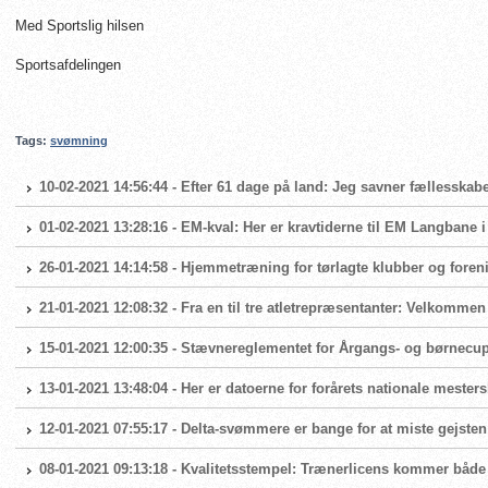
Med Sportslig hilsen
Sportsafdelingen
Tags:
svømning
10-02-2021 14:56:44 - Efter 61 dage på land: Jeg savner fællesskabe
01-02-2021 13:28:16 - EM-kval: Her er kravtiderne til EM Langbane 
26-01-2021 14:14:58 - Hjemmetræning for tørlagte klubber og foren
21-01-2021 12:08:32 - Fra en til tre atletrepræsentanter: Velkomme
15-01-2021 12:00:35 - Stævnereglementet for Årgangs- og børnecup 
13-01-2021 13:48:04 - Her er datoerne for forårets nationale mester
12-01-2021 07:55:17 - Delta-svømmere er bange for at miste gejsten
08-01-2021 09:13:18 - Kvalitetsstempel: Trænerlicens kommer både