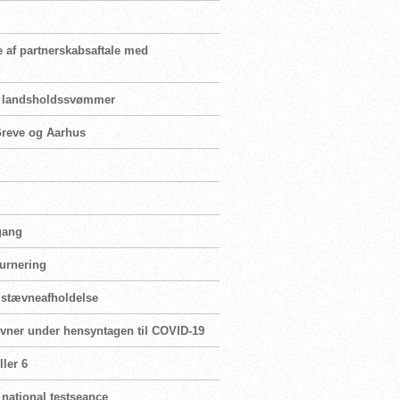
e af partnerskabsaftale med
for landsholdssvømmer
 Greve og Aarhus
 gang
turnering
r stævneafholdelse
ævner under hensyntagen til COVID-19
ler 6
 national testseance