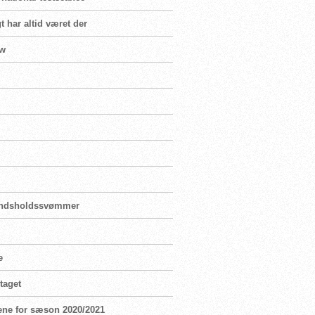
t har altid været der
ew
landsholdssvømmer
e
taget
ene for sæson 2020/2021