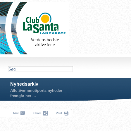
Nyhedsarkiv
.
Alle SvømmeSports nyheder
fremgår her ...
Mail
Share
Print