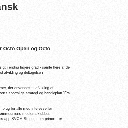
ansk
er Octo Open og Octo
igt i endnu højere grad - samle flere af de
afvikling og deltagelse i
er, der anvendes til afvikling af
 sportslige strategi og handleplan ”Fra
 brug for alle med interesse for
 Svømmeunions medlemsklubber.
ns app SVØM Stopur, som primært er