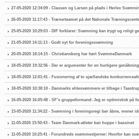
27-05-2020 12:34:09 - Clausen og Larsen på plads i Herlev Svømni
26-05-2020 11:17:43 - Trænerteamet på det Nationale Træningscente
25-05-2020 10:29:03 - DIF forklarer: Svømning kan trygt og roligt 
21-05-2020 14:11:13 - Godt nyt for foreningssvømning
20-05-2020 18:14:15 - Christiansborg har hørt SvømmeDanmark
18-05-2020 19:32:56 - Der er argumenter for en hurtigere genåbni
18-05-2020 12:01:41 - Fusionering af to sjællandske konkurrenceaf
18-05-2020 10:38:10 - Danmarks elitesvømmere er tilbage i Taast
16-05-2020 16:05:48 - SF’s gruppeformand: Jeg er optimistisk på
15-05-2020 11:34:22 - Svømning i foreningsregi bør åbne, mener id
11-05-2020 15:50:43 - Team Danmark-atleter kan hoppe i bassinet
11-05-2020 10:25:41 - Forundrede svømmestjerner: Hvorfor kan sv