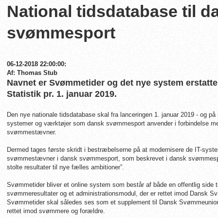
National tidsdatabase til d
svømmesport
06-12-2018 22:00:00:
Af: Thomas Stub
Navnet er Svømmetider og det nye system erstatt
Statistik pr. 1. januar 2019.
Den nye nationale tidsdatabase skal fra lanceringen 1. januar 2019 - og på s
systemer og værktøjer som dansk svømmesport anvender i forbindelse med 
svømmestævner.
Dermed tages første skridt i bestræbelserne på at modernisere de IT-system
svømmestævner i dansk svømmesport, som beskrevet i dansk svømmesports
stolte resultater til nye fælles ambitioner”.
Svømmetider bliver et online system som består af både en offentlig side til
svømmeresultater og et administrationsmodul, der er rettet imod Dansk
Svømmetider skal således ses som et supplement til Dansk Svømmeunio
rettet imod svømmere og forældre.