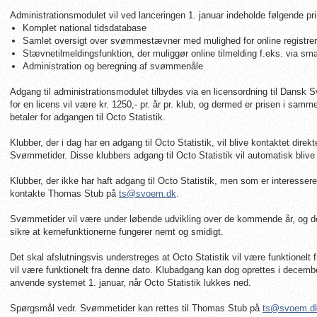
Administrationsmodulet vil ved lanceringen 1. januar indeholde følgende pr
Komplet national tidsdatabase
Samlet oversigt over svømmestævner med mulighed for online registreri
Stævnetilmeldingsfunktion, der muliggør online tilmelding f.eks. via sm
Administration og beregning af svømmenåle
Adgang til administrationsmodulet tilbydes via en licensordning til Dan
for en licens vil være kr. 1250,- pr. år pr. klub, og dermed er prisen i sam
betaler for adgangen til Octo Statistik.
Klubber, der i dag har en adgang til Octo Statistik, vil blive kontaktet direk
Svømmetider. Disse klubbers adgang til Octo Statistik vil automatisk blive l
Klubber, der ikke har haft adgang til Octo Statistik, men som er interesser
kontakte Thomas Stub på
ts@svoem.dk
.
Svømmetider vil være under løbende udvikling over de kommende år, og de
sikre at kernefunktionerne fungerer nemt og smidigt.
Det skal afslutningsvis understreges at Octo Statistik vil være funktionelt 
vil være funktionelt fra denne dato. Klubadgang kan dog oprettes i decemb
anvende systemet 1. januar, når Octo Statistik lukkes ned.
Spørgsmål vedr. Svømmetider kan rettes til Thomas Stub på
ts@svoem.d