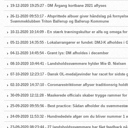
19-12-2020 19:25:27 - DM Årgang kortbane 2021 aflyses
26-11-2020 09:53:17 - Afsprittede albuer giver håndslag på fornyels
Svømmeklubben Triton Ballerup og Ballerup Kommune
10-11-2020 10:14:09 - En stærk træningskultur er alfa og omega 
05-11-2020 14:35:55 - Lokalarrangører er fundet: DMJ-K afholdes i
04-11-2020 14:45:54 - Grønt lys: DM afholdes i december
08-10-2020 10:44:41 - Landsholdssvømmere hylder Mie Ø. Nielsen
07-10-2020 12:23:17 - Dansk OL-medaljevinder har racet for sidste
02-10-2020 14:37:10 - Coronarestriktioner aflyser traditionsrig hold
30-09-2020 12:11:28 - Maskerede officials skaber trygge rammer fo
25-09-2020 09:55:56 - Best practice: Sådan afholder du svømmest
24-09-2020 11:53:32 - Hundrededele afgør om du bliver nummer 1 el
23-09-2020 08:23:44 - 27 landsholdssvømmere har fået feedback på