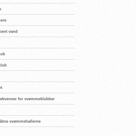
e
mere
bent vand
lub
klub
vt
nsekvenser for svømmeklubber
enåbne svømmehallerne