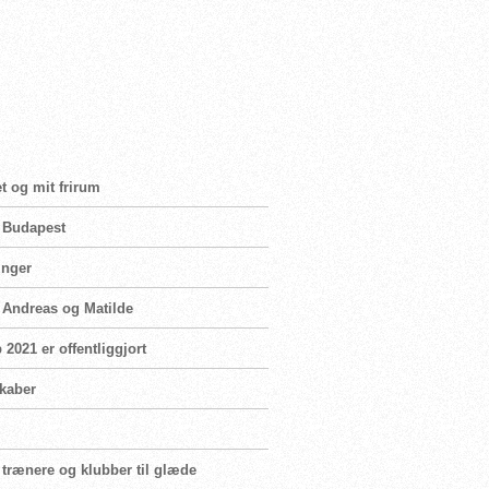
t og mit frirum
i Budapest
inger
n Andreas og Matilde
2021 er offentliggjort
skaber
 trænere og klubber til glæde