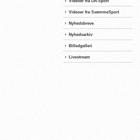
Videoer fra On-Sport
Videoer fra SvømmeSport
Nyhedsbreve
Nyhedsarkiv
Billedgalleri
Livestream