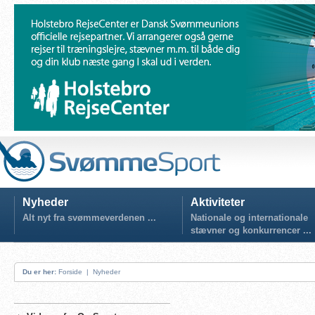
Nyheder
Aktiviteter
Alt nyt fra svømmeverdenen ...
Nationale og internationale
stævner og konkurrencer ...
Du er her:
Forside
|
Nyheder