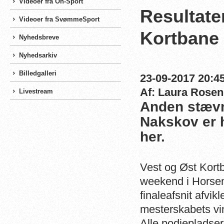
Videoer fra On-Sport
Resultate
Videoer fra SvømmeSport
Kortbane
Nyhedsbreve
Nyhedsarkiv
Billedgalleri
23-09-2017 20:45
Af: Laura Rosen
Livestream
Anden stævn
Nakskov er he
her.
Vest og Øst Kortb
weekend i Horsens
finaleafsnit afvik
mesterskabets vind
Alle podiepladser