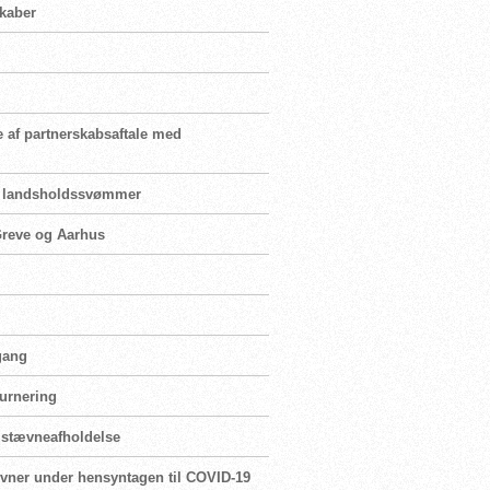
skaber
e af partnerskabsaftale med
for landsholdssvømmer
 Greve og Aarhus
 gang
turnering
r stævneafholdelse
ævner under hensyntagen til COVID-19