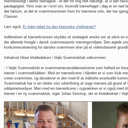
menneskeligt i deres teenageår - er det for mig helt naturligt, at vi bør ha
pædagogisk. Hvis man er i tvivl om, hvorvidt trænerfaget i dag er en reel 
det faktum, at det er svømmeunionen frem for trænerne selv, der har igangsa
Clausen.
Læs også:
Er tiden løbet fra den klassiske cheftræner?
Indførelsen af trænerlicensen skyldes et strategisk ønske om at sikre en e
der allerede foregår i dansk svømmesports træningsmiljøer. Den øgede unde
konkurrencetræning for danske svømmere sker på et vidensbaseret grundla
Initiativet hilser klubledelsen i Vejle Svømmeklub velkommen.
- I Vejle Svømmeklub er svømmetræneruddannelserne som helhed en foruds
træner i svømmeklubben. Med en trænerlicens i hånden er vi som klub med t
vores svømmere, og derudover er den med til at målrette eventuelle komme
Svømmeklub har vi en relativ stor udskiftning af unge trænere på grund af fr
uddannelsesbyer. Men med en trænerlicens i rygsækken er vi også med til 
træner i en ny svømmeklub, siger Johan Seistrup, der er klubdirektør i V