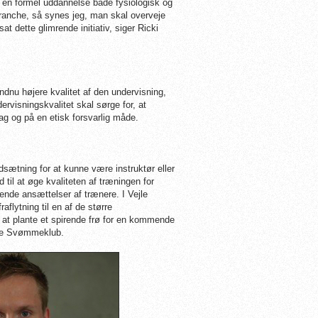
ve en formel uddannelse både fysiologisk og
branche, så synes jeg, man skal overveje
t dette glimrende initiativ, siger Ricki
ndnu højere kvalitet af den undervisning,
rvisningskvalitet skal sørge for, at
g og på en etisk forsvarlig måde.
ætning for at kunne være instruktør eller
il at øge kvaliteten af træningen for
nde ansættelser af trænere. I Vejle
aflytning til en af de større
at plante et spirende frø for en kommende
ejle Svømmeklub.