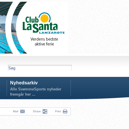
Nyhedsarkiv
.
Alle SvømmeSports nyheder
fremgår her ...
Mail
Share
Print