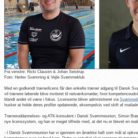
Fra venstre: Ricki Clausen & Johan Seistrup.
Foto: Herlev Svømning & Vejle Svømmeklub.
Med en godkendt trænerlicens får den enkelte træner adgang til Dansk 
vil trænere løbende blive inviteret til netværksmøder, hvor kompetenceudv
blandt andet vil være i fokus. Licenserne bliver administreret via
Svømmeti
husker at holde deres profiler opdaterede, eksempelvis ved skift af mailad
Træneruddannelses- og ATK-konsulent i Dansk Svømmeunion, Simon Brøgge
nye licenssystem, og han er meget tilfreds med, at det nu er blevet en reali
- I Dansk Svømmeunion har vi igennem en årrække haft som mål at opkv