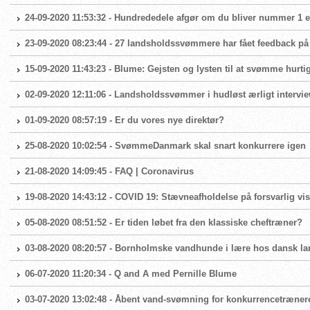
24-09-2020 11:53:32 - Hundrededele afgør om du bliver nummer 1 el
23-09-2020 08:23:44 - 27 landsholdssvømmere har fået feedback på
15-09-2020 11:43:23 - Blume: Gejsten og lysten til at svømme hurtig
02-09-2020 12:11:06 - Landsholdssvømmer i hudløst ærligt intervi
01-09-2020 08:57:19 - Er du vores nye direktør?
25-08-2020 10:02:54 - SvømmeDanmark skal snart konkurrere igen
21-08-2020 14:09:45 - FAQ | Coronavirus
19-08-2020 14:43:12 - COVID 19: Stævneafholdelse på forsvarlig vis
05-08-2020 08:51:52 - Er tiden løbet fra den klassiske cheftræner?
03-08-2020 08:20:57 - Bornholmske vandhunde i lære hos dansk 
06-07-2020 11:20:34 - Q and A med Pernille Blume
03-07-2020 13:02:48 - Åbent vand-svømning for konkurrencetræner