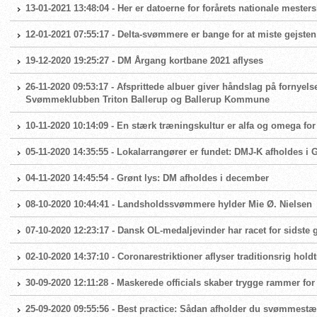
13-01-2021 13:48:04 - Her er datoerne for forårets nationale mester
12-01-2021 07:55:17 - Delta-svømmere er bange for at miste gejsten
19-12-2020 19:25:27 - DM Årgang kortbane 2021 aflyses
26-11-2020 09:53:17 - Afsprittede albuer giver håndslag på fornyels
Svømmeklubben Triton Ballerup og Ballerup Kommune
10-11-2020 10:14:09 - En stærk træningskultur er alfa og omega 
05-11-2020 14:35:55 - Lokalarrangører er fundet: DMJ-K afholdes i
04-11-2020 14:45:54 - Grønt lys: DM afholdes i december
08-10-2020 10:44:41 - Landsholdssvømmere hylder Mie Ø. Nielsen
07-10-2020 12:23:17 - Dansk OL-medaljevinder har racet for sidste
02-10-2020 14:37:10 - Coronarestriktioner aflyser traditionsrig hold
30-09-2020 12:11:28 - Maskerede officials skaber trygge rammer fo
25-09-2020 09:55:56 - Best practice: Sådan afholder du svømmest