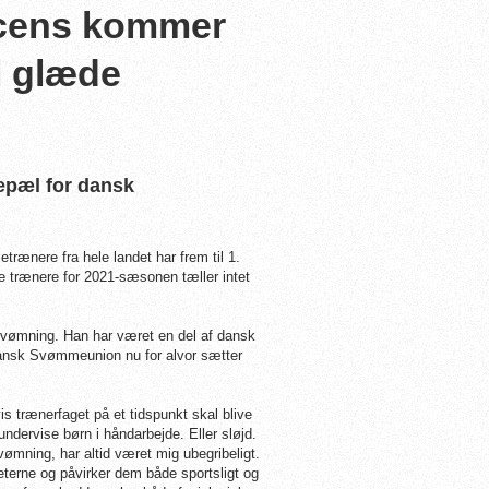
icens kommer
l glæde
lepæl for dansk
rænere fra hele landet har frem til 1.
 trænere for 2021-sæsonen tæller intet
 Svømning. Han har været en del af dansk
Dansk Svømmeunion nu for alvor sætter
vis trænerfaget på et tidspunkt skal blive
ndervise børn i håndarbejde. Eller sløjd.
ømning, har altid været mig ubegribeligt.
terne og påvirker dem både sportsligt og