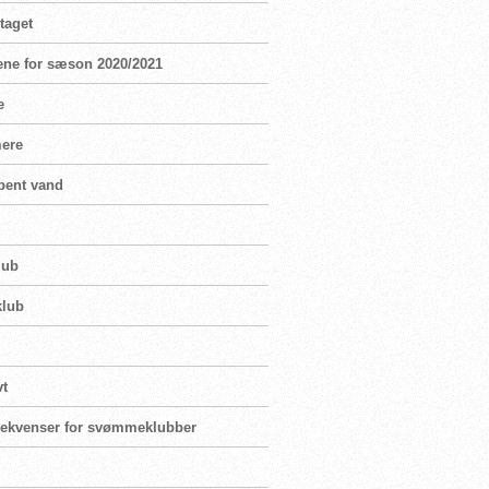
taget
ene for sæson 2020/2021
e
mere
bent vand
lub
klub
vt
nsekvenser for svømmeklubber