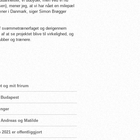
ddannelser, vi udbyder, men ved vi nu
en), mener jeg, at vi har nået en milepæl
æner i Danmark, siger Simon Brøgger
e af svømmetrænerfaget og derigennem
f at se projektet blive til virkelighed, og
lubber og trænere.
t og mit frirum
i Budapest
inger
n Andreas og Matilde
2021 er offentliggjort