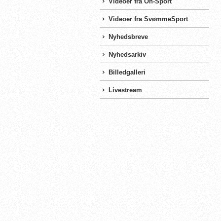
Videoer fra On-Sport
Videoer fra SvømmeSport
Nyhedsbreve
Nyhedsarkiv
Billedgalleri
Livestream