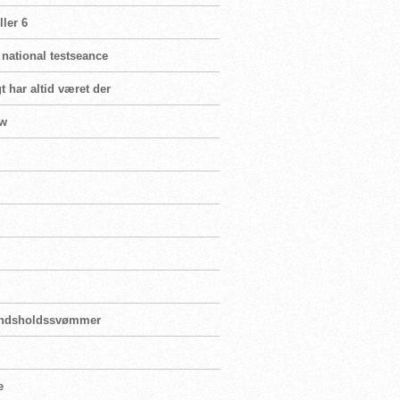
ler 6
 national testseance
t har altid været der
ew
landsholdssvømmer
e