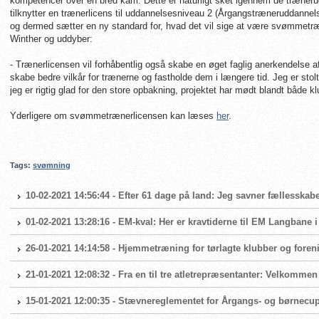
kompetencer over en bred kam. Dette er naturligt sket igennem de træneru
tilknytter en trænerlicens til uddannelsesniveau 2 (Årgangstræneruddannels
og dermed sætter en ny standard for, hvad det vil sige at være svømmetr
Winther og uddyber:
- Trænerlicensen vil forhåbentlig også skabe en øget faglig anerkendels
skabe bedre vilkår for trænerne og fastholde dem i længere tid. Jeg er stolt a
jeg er rigtig glad for den store opbakning, projektet har mødt blandt både k
Yderligere om svømmetrænerlicensen kan læses
her
.
Tags:
svømning
10-02-2021 14:56:44 - Efter 61 dage på land: Jeg savner fællesskabe
01-02-2021 13:28:16 - EM-kval: Her er kravtiderne til EM Langbane 
26-01-2021 14:14:58 - Hjemmetræning for tørlagte klubber og foren
21-01-2021 12:08:32 - Fra en til tre atletrepræsentanter: Velkomme
15-01-2021 12:00:35 - Stævnereglementet for Årgangs- og børnecup 