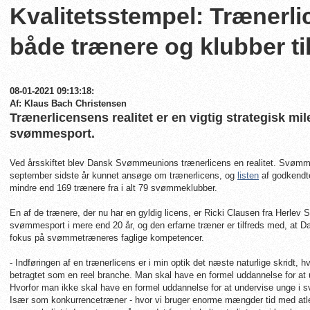
Kvalitetsstempel: Trænerl
både trænere og klubber ti
08-01-2021 09:13:18:
Af: Klaus Bach Christensen
Trænerlicensens realitet er en vigtig strategisk mi
svømmesport.
Ved årsskiftet blev Dansk Svømmeunions trænerlicens en realitet. Svømmet
september sidste år kunnet ansøge om trænerlicens, og
listen
af godkendte
mindre end 169 trænere fra i alt 79 svømmeklubber.
En af de trænere, der nu har en gyldig licens, er Ricki Clausen fra Herlev
svømmesport i mere end 20 år, og den erfarne træner er tilfreds med, at 
fokus på svømmetræneres faglige kompetencer.
- Indføringen af en trænerlicens er i min optik det næste naturlige skridt, h
betragtet som en reel branche. Man skal have en formel uddannelse for at u
Hvorfor man ikke skal have en formel uddannelse for at undervise unge i sv
Især som konkurrencetræner - hvor vi bruger enorme mængder tid med atle