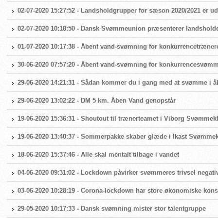
02-07-2020 15:27:52 - Landsholdgrupper for sæson 2020/2021 er ud
02-07-2020 10:18:50 - Dansk Svømmeunion præsenterer landshold
01-07-2020 10:17:38 - Åbent vand-svømning for konkurrencetræner
30-06-2020 07:57:20 - Åbent vand-svømning for konkurrencesvøm
29-06-2020 14:21:31 - Sådan kommer du i gang med at svømme i å
29-06-2020 13:02:22 - DM 5 km. Åben Vand genopstår
19-06-2020 15:36:31 - Shoutout til trænerteamet i Viborg Svømmek
19-06-2020 13:40:37 - Sommerpakke skaber glæde i Ikast Svømme
18-06-2020 15:37:46 - Alle skal mentalt tilbage i vandet
04-06-2020 09:31:02 - Lockdown påvirker svømmeres trivsel negati
03-06-2020 10:28:19 - Corona-lockdown har store økonomiske ko
29-05-2020 10:17:33 - Dansk svømning mister stor talentgruppe