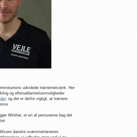
Svømmeunions udvidede trænernetværk. Her
ikling og efteruddannelsesmuligheder
der
, og det er derfor vigtigt, at trænere
resse.
r Winther, er en af personerne bag det
tet.
alificere danske svømmetræneres