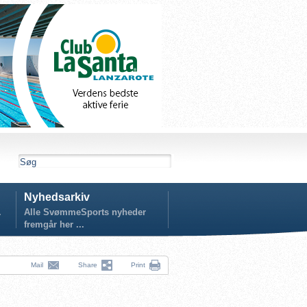
Nyhedsarkiv
.
Alle SvømmeSports nyheder
fremgår her ...
Mail
Share
Print