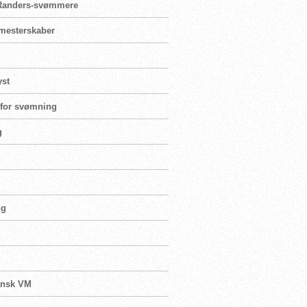
r Randers-svømmere
ormesterskaber
yst
e for svømning
g
ng
dansk VM