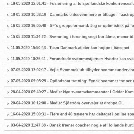
18-05-2020 12:01:41 - Fusionering af to sjællandske konkurrenceaf
18-05-2020 10:38:10 - Danmarks elitesvømmere er tilbage i Taast
16-05-2020 16:05:48 - SF’s gruppeformand: Jeg er optimistisk på
15-05-2020 11:34:22 - Svømning i foreningsregi bør åbne, mener id
11-05-2020 15:50:43 - Team Danmark-atleter kan hoppe i bassinet
11-05-2020 10:25:41 - Forundrede svømmestjerner: Hvorfor kan sv
07-05-2020 13:02:17 - Vejle Svømmeklub tilbyder svømmeundervis
07-05-2020 09:05:29 - Opfindsom træning: Fynsk svømmer træner
28-04-2020 09:40:27 - Medie: Nye svømmekammerater i Odder Ko
20-04-2020 10:12:00 - Medie: Sjöström overvejer at droppe OL
16-04-2020 15:00:31 - Flere end 40 trænere har deltaget i online s
03-04-2020 11:47:38 - Dansk træner coacher nogle af Hollands hurt