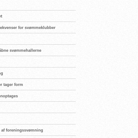
vt
nsekvenser for svømmeklubber
enåbne svømmehallerne
ng
r tager form
genoptages
ng af foreningssvømning