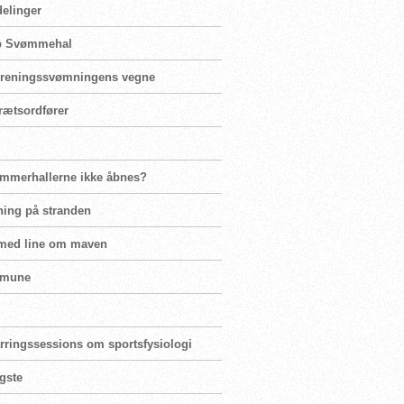
delinger
rup Svømmehal
 foreningssvømningens vegne
rætsordfører
ømmerhallerne ikke åbnes?
ning på stranden
 med line om maven
mmune
parringssessions om sportsfysiologi
igste