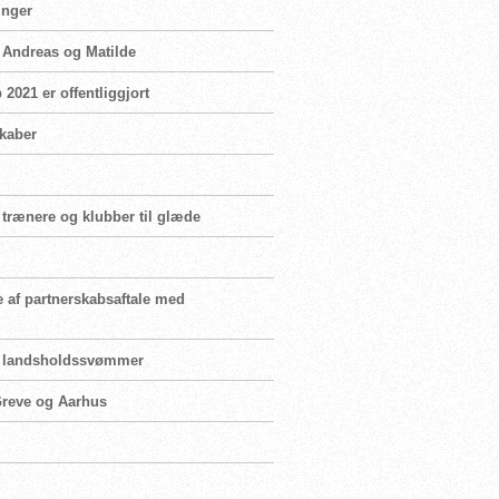
inger
n Andreas og Matilde
2021 er offentliggjort
skaber
 trænere og klubber til glæde
e af partnerskabsaftale med
for landsholdssvømmer
 Greve og Aarhus