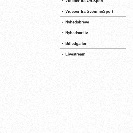
Videoer fra On-Sport
Videoer fra SvømmeSport
Nyhedsbreve
Nyhedsarkiv
Billedgalleri
Livestream