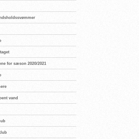
landsholdssvømmer
e
taget
ene for sæson 2020/2021
e
mere
bent vand
lub
klub