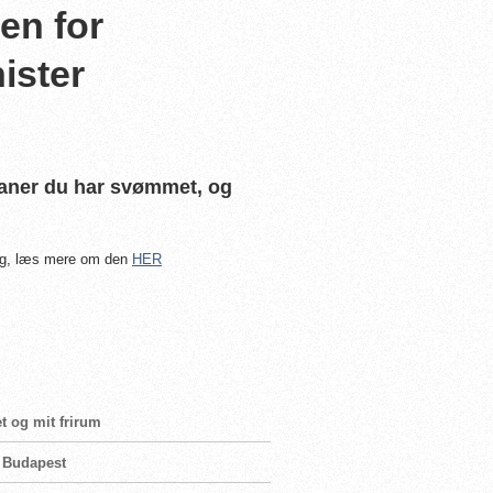
en for
ister
aner du har svømmet, og
ing, læs mere om den
HER
t og mit frirum
i Budapest