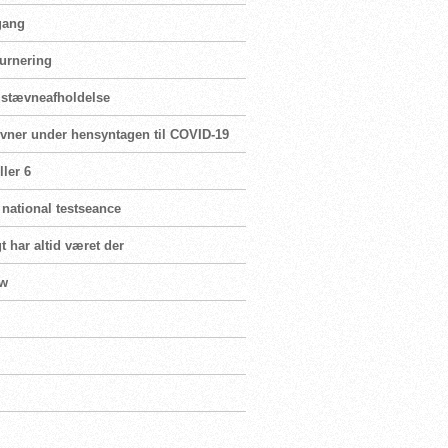
 gang
turnering
r stævneafholdelse
ævner under hensyntagen til COVID-19
ler 6
 national testseance
t har altid været der
ew