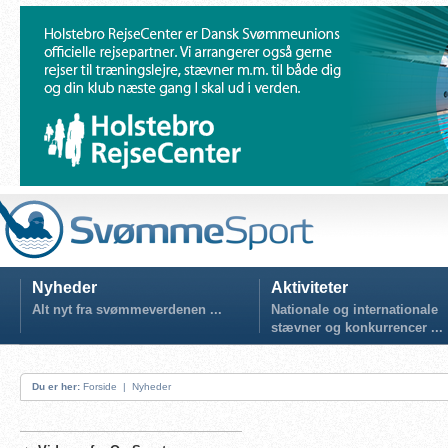
Nyheder
Aktiviteter
Alt nyt fra svømmeverdenen ...
Nationale og internationale
stævner og konkurrencer ...
Du er her:
Forside
|
Nyheder