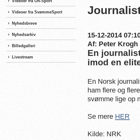
Videoer fra On-Sport
Journalis
Videoer fra SvømmeSport
Nyhedsbreve
15-12-2014 07:10
Nyhedsarkiv
Af: Peter Krogh
Billedgalleri
En journali
Livestream
imod en eli
En Norsk journal
ham flere og flere
svømme lige op 
Se mere
HER
Kilde: NRK