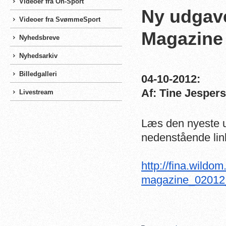
Videoer fra On-Sport
Ny udgave
Videoer fra SvømmeSport
Magazine
Nyhedsbreve
Nyhedsarkiv
Billedgalleri
04-10-2012:
Af: Tine Jesper
Livestream
Læs den nyeste u
nedenstående link,
http://fina.wildom
magazine_02012