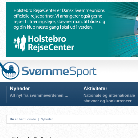
Nyheder
Aktiviteter
Alt nyt fra svømmeverdenen ...
Nationale og internationale
stævner og konkurrencer ...
Du er her:
Forside
|
Nyheder