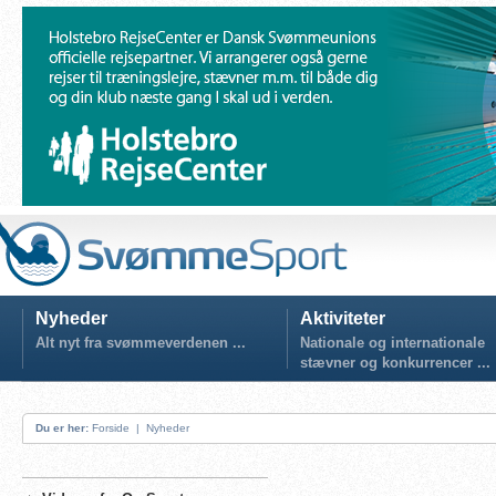
Nyheder
Aktiviteter
Alt nyt fra svømmeverdenen ...
Nationale og internationale
stævner og konkurrencer ...
Du er her:
Forside
|
Nyheder