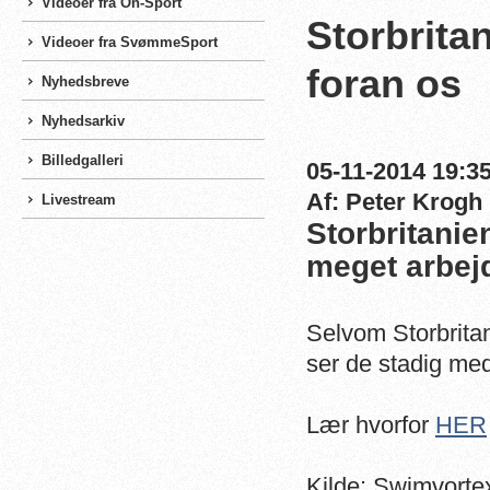
Videoer fra On-Sport
Storbrita
Videoer fra SvømmeSport
foran os
Nyhedsbreve
Nyhedsarkiv
Billedgalleri
05-11-2014 19:35
Af: Peter Krogh
Livestream
Storbritanie
meget arbej
Selvom Storbritan
ser de stadig med
Lær hvorfor
HER
Kilde: Swimvorte