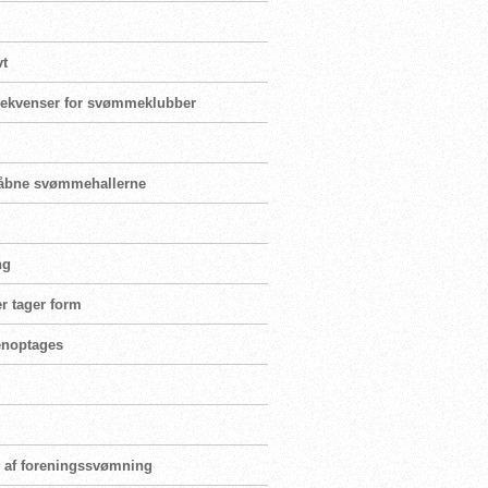
vt
nsekvenser for svømmeklubber
enåbne svømmehallerne
ng
r tager form
genoptages
ng af foreningssvømning