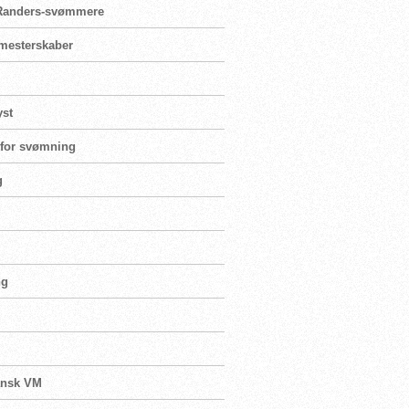
r Randers-svømmere
ormesterskaber
yst
e for svømning
g
ng
dansk VM