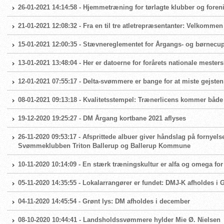
26-01-2021 14:14:58 - Hjemmetræning for tørlagte klubber og foren
21-01-2021 12:08:32 - Fra en til tre atletrepræsentanter: Velkomme
15-01-2021 12:00:35 - Stævnereglementet for Årgangs- og børnecup 
13-01-2021 13:48:04 - Her er datoerne for forårets nationale mester
12-01-2021 07:55:17 - Delta-svømmere er bange for at miste gejsten
08-01-2021 09:13:18 - Kvalitetsstempel: Trænerlicens kommer både
19-12-2020 19:25:27 - DM Årgang kortbane 2021 aflyses
26-11-2020 09:53:17 - Afsprittede albuer giver håndslag på fornyels
Svømmeklubben Triton Ballerup og Ballerup Kommune
10-11-2020 10:14:09 - En stærk træningskultur er alfa og omega 
05-11-2020 14:35:55 - Lokalarrangører er fundet: DMJ-K afholdes i
04-11-2020 14:45:54 - Grønt lys: DM afholdes i december
08-10-2020 10:44:41 - Landsholdssvømmere hylder Mie Ø. Nielsen