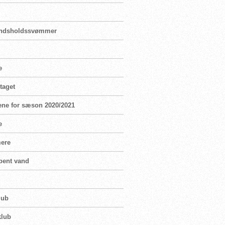
landsholdssvømmer
e
taget
ene for sæson 2020/2021
e
mere
bent vand
lub
klub