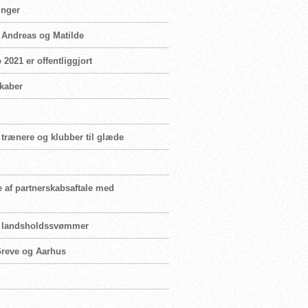
inger
n Andreas og Matilde
2021 er offentliggjort
skaber
 trænere og klubber til glæde
e af partnerskabsaftale med
for landsholdssvømmer
 Greve og Aarhus