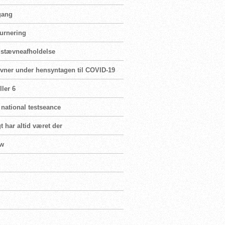
 gang
turnering
r stævneafholdelse
ævner under hensyntagen til COVID-19
ler 6
 national testseance
t har altid været der
ew