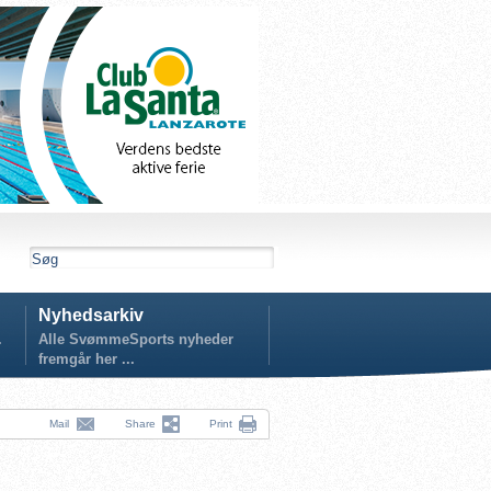
Nyhedsarkiv
.
Alle SvømmeSports nyheder
fremgår her ...
Mail
Share
Print