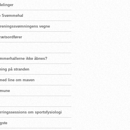
delinger
rup Svømmehal
 foreningssvømningens vegne
rætsordfører
ømmerhallerne ikke åbnes?
ning på stranden
 med line om maven
mmune
parringssessions om sportsfysiologi
igste