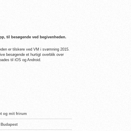
app, til besøgende ved begivenheden.
eden er tilskere ved VM i svømning 2015.
give besøgende et hurtigt overblik over
ades til iOS og Android.
t og mit frirum
i Budapest