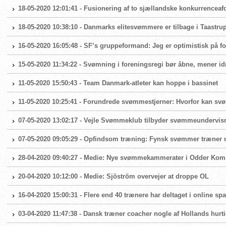
18-05-2020 12:01:41 - Fusionering af to sjællandske konkurrenceaf
18-05-2020 10:38:10 - Danmarks elitesvømmere er tilbage i Taast
16-05-2020 16:05:48 - SF’s gruppeformand: Jeg er optimistisk på
15-05-2020 11:34:22 - Svømning i foreningsregi bør åbne, mener id
11-05-2020 15:50:43 - Team Danmark-atleter kan hoppe i bassinet
11-05-2020 10:25:41 - Forundrede svømmestjerner: Hvorfor kan sv
07-05-2020 13:02:17 - Vejle Svømmeklub tilbyder svømmeundervis
07-05-2020 09:05:29 - Opfindsom træning: Fynsk svømmer træner
28-04-2020 09:40:27 - Medie: Nye svømmekammerater i Odder Ko
20-04-2020 10:12:00 - Medie: Sjöström overvejer at droppe OL
16-04-2020 15:00:31 - Flere end 40 trænere har deltaget i online s
03-04-2020 11:47:38 - Dansk træner coacher nogle af Hollands hurt