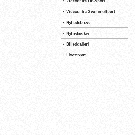
Videoer fra On-Sport
Videoer fra SvømmeSport
Nyhedsbreve
Nyhedsarkiv
Billedgalleri
Livestream