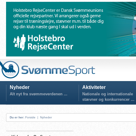
Nyheder
Aktiviteter
Alt nyt fra svømmeverdenen ...
Nationale og internationale
stævner og konkurrencer ...
Du er her:
Forside
|
Nyheder