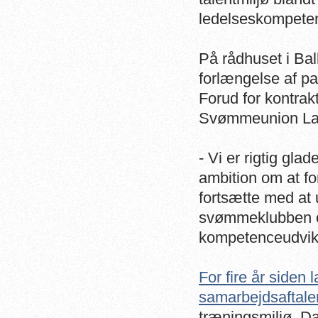
ledelseskompeten
På rådhuset i Ball
forlængelse af pa
Forud for kontrak
Svømmeunion La
- Vi er rigtig glad
ambition om at f
fortsætte med at 
svømmeklubben o
kompetenceudvikl
For fire år siden
samarbejdsaftale
træningsmiljø, 