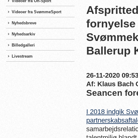
Videoer fra On-Sport
Afspritte
Videoer fra SvømmeSport
fornyelse
Nyhedsbreve
Svømmekl
Nyhedsarkiv
Billedgalleri
Ballerup
Livestream
26-11-2020 09:53
Af: Klaus Bach 
Seancen fore
I 2018 indgik Sv
partnerskabsafta
samarbejdsrelatio
talentmiljø blandt