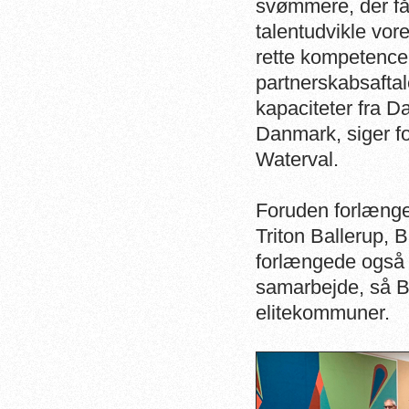
svømmere, der får 
talentudvikle vo
rette kompetencer 
partnerskabsaftal
kapaciteter fra
Danmark, siger f
Waterval.
Foruden forlæng
Triton Ballerup
forlængede også
samarbejde, så B
elitekommuner.