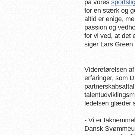
på vores
sportsli
for en stærk og go
altid er enige, m
passion og vedhol
for vi ved, at det
siger Lars Green
Videreførelsen af
erfaringer, som 
partnerskabsafta
talentudviklingsm
ledelsen glæder s
- Vi er taknemmel
Dansk Svømmeuni