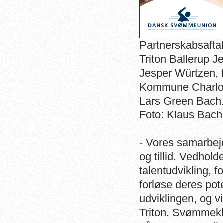
Partnerskabsafta
Triton Ballerup 
Jesper Würtzen, f
Kommune Charlot
Lars Green Bach
Foto: Klaus Bach
- Vores samarbej
og tillid. Vedhold
talentudvikling, fo
forløse deres pote
udviklingen, og v
Triton. Svømmekl