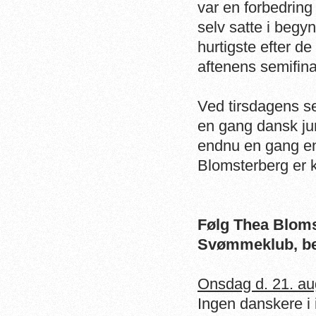
var en forbedrin
selv satte i begy
hurtigste efter d
aftenens semifina
Ved tirsdagens s
en gang dansk jun
endnu en gang endt
Blomsterberg er k
Følg Thea Bloms
Svømmeklub, be
Onsdag d. 21. au
Ingen danskere i 