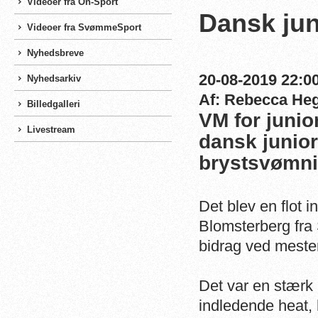
Videoer fra On-Sport
Dansk jun
Videoer fra SvømmeSport
Nyhedsbreve
20-08-2019 22:00
Nyhedsarkiv
Af: Rebecca He
Billedgalleri
VM for junio
Livestream
dansk junior
brystsvømni
Det blev en flot 
Blomsterberg fra
bidrag ved mest
Det var en stærk
indledende heat, 