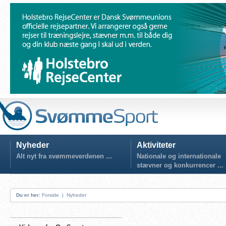
Nyheder
Aktiviteter
Alt nyt fra svømmeverdenen ...
Nationale og internationale
stævner og konkurrencer ...
Du er her:
Forside
|
Nyheder